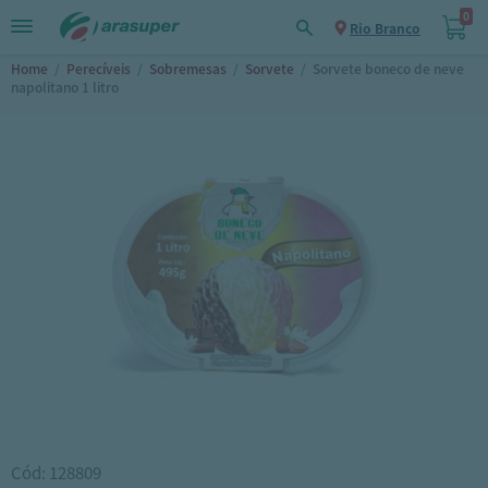
0
Rio Branco
Home
/
Perecíveis
/
Sobremesas
/
Sorvete
/
Sorvete boneco de neve
napolitano 1 litro
Cód: 128809