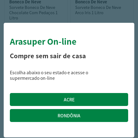
boneco de neve
boneco de neve
Sorvete Boneco De Neve
Sorvete Boneco De Neve
Chocolate Com Pedaços 1
Arco Iris 1 Litro
Litro
Arasuper On-line
18,99
18,99
R$
R$
Compre sem sair de casa
Escolha abaixo o seu estado e acesse o
supermercado on-line
kibon
Sorvete Kibon
Cremosíssimo Trisabor 2L