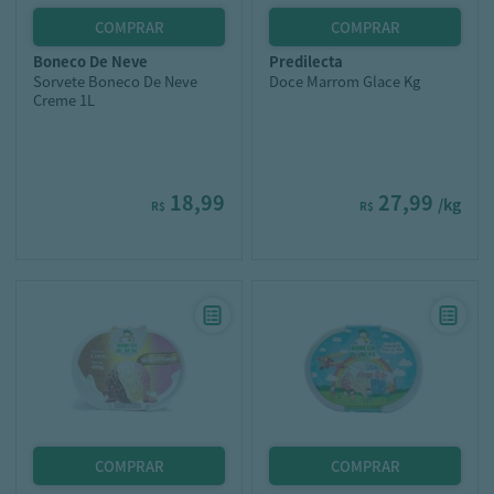
boneco de neve
predilecta
Sorvete Boneco De Neve
Doce Marrom Glace Kg
Creme 1L
18,99
27,99
/kg
R$
R$