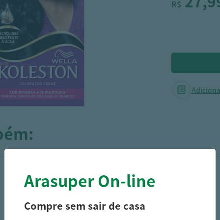
27,9
R$
Adicionar
mbém:
Arasuper On-line
Compre sem sair de casa