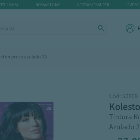
TITUCIONAL
NOSSAS LOJAS
CARTÃO ARASUPER
LEVE MA
eston preto azulado 28
Cód: 50809
kolest
Tintura K
Azulado 2