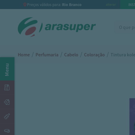
Preços válidos para:
Rio Branco
INS
alterar
/
/
/
/
Home
Perfumaria
Cabelo
Coloração
Tintura kol
Menu