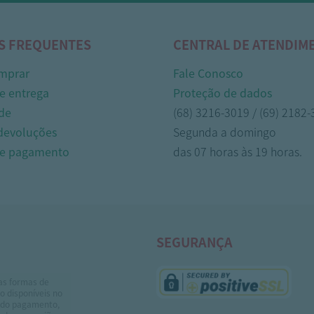
S FREQUENTES
CENTRAL DE ATENDIM
mprar
Fale Conosco
e entrega
Proteção de dados
de
(68) 3216-3019 / (69) 2182
 devoluções
Segunda a domingo
de pagamento
das 07 horas às 19 horas.
SEGURANÇA
as formas de
 disponíveis no
do pagamento,