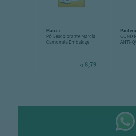
marcia
panten
Pó Descolorante Marcia
COND 
Camomila Embalagem
ANTI-
50G
8,79
R$