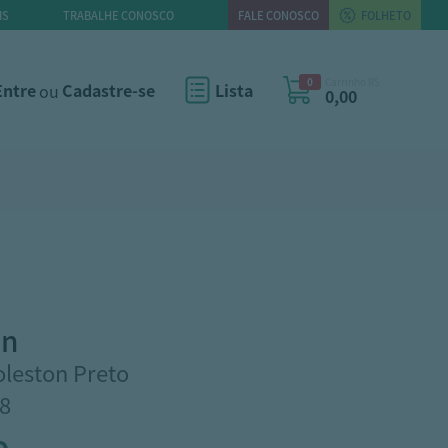
IS
TRABALHE CONOSCO
FALE CONOSCO
FOLHETO
0
Carrinho R$
Entre
ou
Cadastre-se
Lista
0,00
on
oleston Preto
8