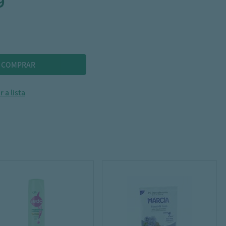
9
 a lista