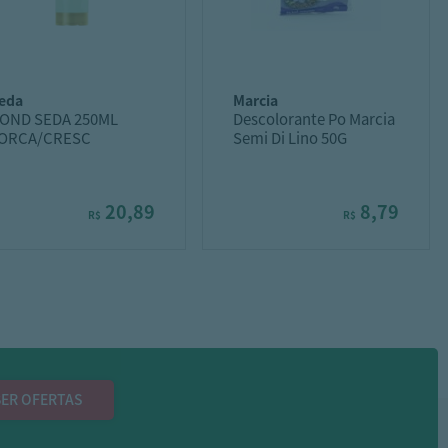
seda
marcia
OND SEDA 250ML
Descolorante Po Marcia
ORCA/CRESC
Semi Di Lino 50G
20,89
8,79
R$
R$
ER OFERTAS