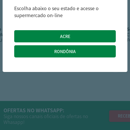
Escolha abaixo o seu estado e acesse o
supermercado on-line
e
biocolor
PANTENE 150ML
Tintura De Cabelo
C
QUEDA
Biocolor Marrom
F
Natural Irresistível 6.7
Embalagem 1Un
18,99
14,25
R$
R$
OFERTAS NO WHATSAPP:
Siga nossos canais oficiais de ofertas no
RECEB
Whasapp!