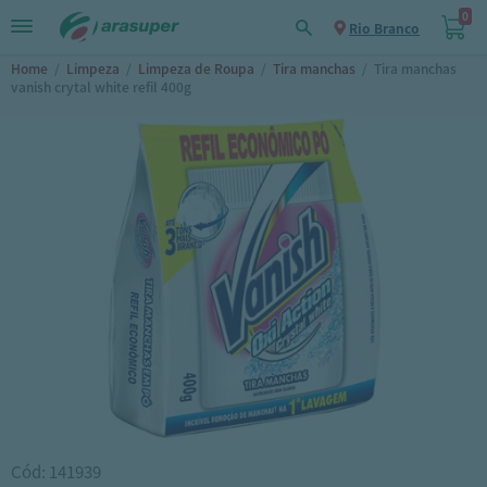
0
Rio Branco
Home
/
Limpeza
/
Limpeza de Roupa
/
Tira manchas
/
Tira manchas
vanish crytal white refil 400g
Cód: 141939