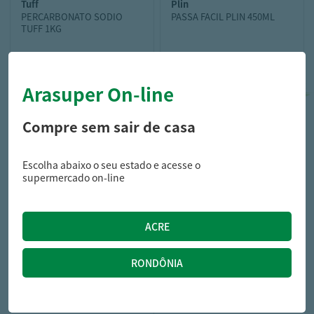
tuff
plin
PERCARBONATO SODIO
PASSA FACIL PLIN 450ML
TUFF 1KG
Arasuper On-line
11,69
51,29
R$
R$
12,99
R$
Compre sem sair de casa
Escolha abaixo o seu estado e acesse o
supermercado on-line
plin
LAVA ROUPA LIQ PLIN REF
900ML COCO