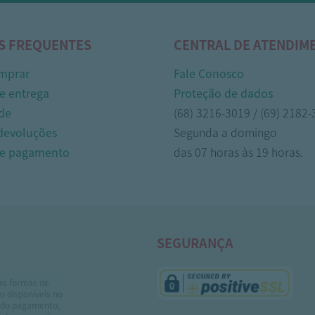
S FREQUENTES
CENTRAL DE ATENDIM
mprar
Fale Conosco
e entrega
Proteção de dados
de
(68) 3216-3019 / (69) 2182
 devoluções
Segunda a domingo
de pagamento
das 07 horas às 19 horas.
SEGURANÇA
as formas de
 disponíveis no
do pagamento,