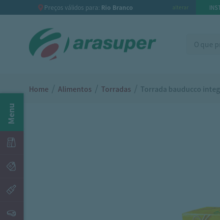
Preços válidos para:
Rio Branco
INS
alterar
/
/
/
Home
Alimentos
Torradas
Torrada bauducco integ
Menu