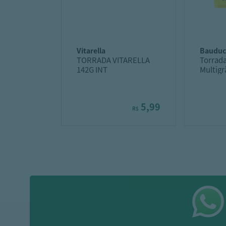
vitarella
baudu
TORRADA VITARELLA
Torrad
142G INT
Multigr
5,99
R$