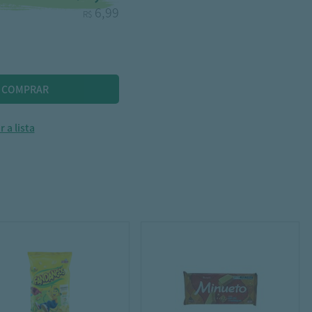
6,99
R$
 a lista