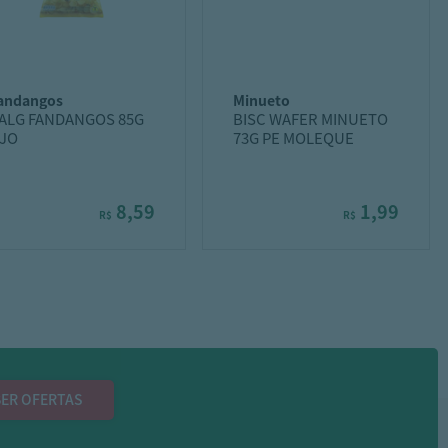
fandangos
minueto
ALG FANDANGOS 85G
BISC WAFER MINUETO
JO
73G PE MOLEQUE
8,59
1,99
R$
R$
ER OFERTAS