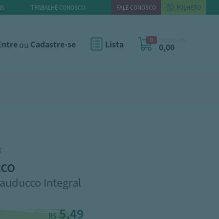
IS
TRABALHE CONOSCO
FALE CONOSCO
FOLHETO
0
Carrinho R$
Entre
ou
Cadastre-se
Lista
0,00
8
cco
auducco Integral
5,49
R$