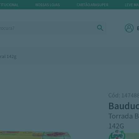
TITUCIONAL
NOSSAS LOJAS
CARTÃO ARASUPER
LEVE MA
ral 142g
Cód: 14748
baudu
Torrada B
142G