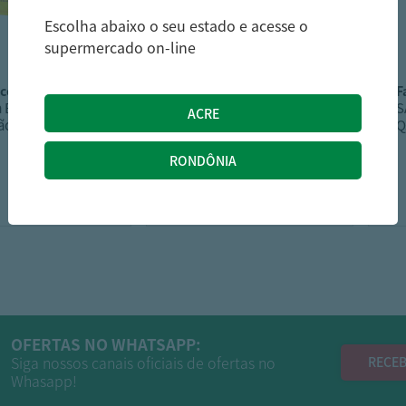
Escolha abaixo o seu estado e acesse o
supermercado on-line
cco
visconti
a Bauducco
Torrada Visconti
S
ãos 284G
Integral 120G
Q
12,59
5,89
R$
R$
OFERTAS NO WHATSAPP:
Siga nossos canais oficiais de ofertas no
RECEB
Whasapp!