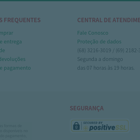
S FREQUENTES
CENTRAL DE ATENDIM
mprar
Fale Conosco
e entrega
Proteção de dados
de
(68) 3216-3019 / (69) 2182
 devoluções
Segunda a domingo
de pagamento
das 07 horas às 19 horas.
SEGURANÇA
as formas de
 disponíveis no
do pagamento,