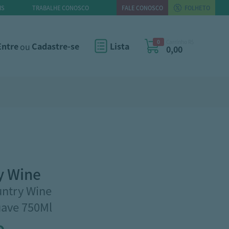
IS
TRABALHE CONOSCO
FALE CONOSCO
FOLHETO
0
Carrinho R$
Entre
ou
Cadastre-se
Lista
0,00
y wine
untry Wine
uave 750Ml