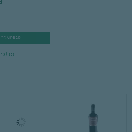
9
 a lista