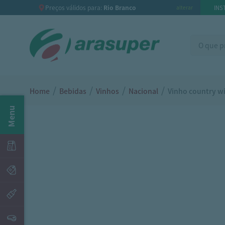
Preços válidos para:
Rio Branco
INS
alterar
/
/
/
/
Home
Bebidas
Vinhos
Nacional
Vinho country w
Menu