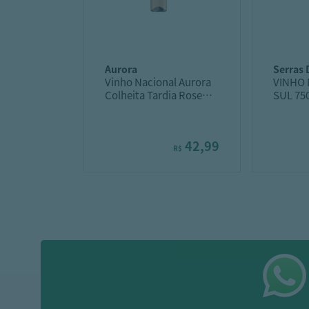
aurora
serras
Vinho Nacional Aurora
VINHO 
Colheita Tardia Rose
SUL 7
500ml
SECO
42,99
R$