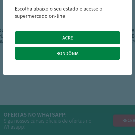
Escolha abaixo o seu estado e acesse o
supermercado on-line
 do sul
rosso puglia
NAC SERRAS DO
VINHO ITA ROSSO
B
50ML BRANCO
PLUGIA 750ML
7
20,49
81,49
R$
R$
OFERTAS NO WHATSAPP:
Siga nossos canais oficiais de ofertas no
RECEB
Whasapp!