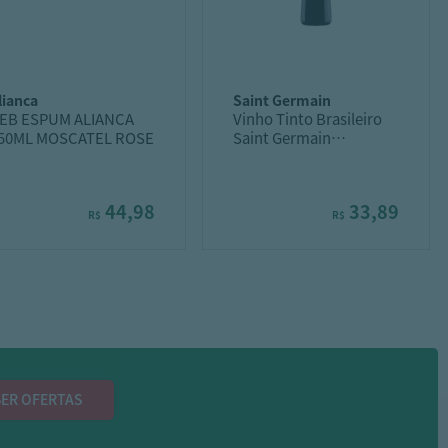
alianca
saint germain
EB ESPUM ALIANCA
Vinho Tinto Brasileiro
50ML MOSCATEL ROSE
Saint Germain
Assemblage Seco
Garrafa 750Ml
44,98
33,89
R$
R$
ER OFERTAS