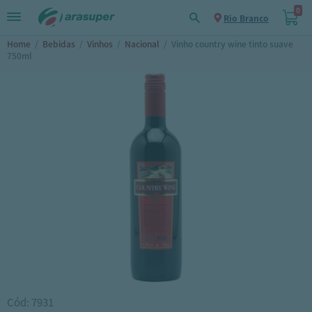
0
Rio Branco
Home
/
Bebidas
/
Vinhos
/
Nacional
/
Vinho country wine tinto suave
750ml
Cód: 7931