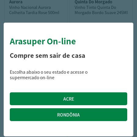
aurora
quinta do morgado
Vinho Nacional Aurora
Vinho Tinto Quinta Do
Colheita Tardia Rose 500ml
Morgado Bordo Suave 245Ml
Arasuper On-line
42,99
13,49
R$
R$
Compre sem sair de casa
Escolha abaixo o seu estado e acesse o
supermercado on-line
serras do sul
VINHO NAC SERRAS DO SUL
750ML BRANCO SECO