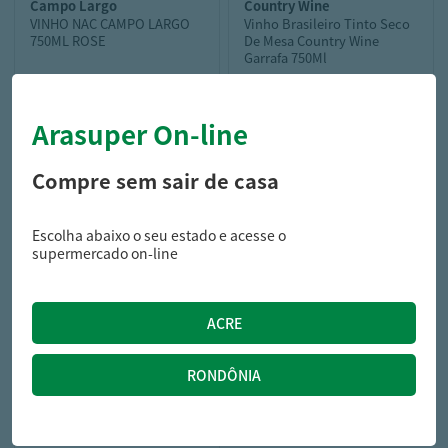
campo largo
country wine
VINHO NAC CAMPO LARGO
Vinho Brasileiro Tinto Seco
750ML ROSE
De Mesa Country Wine
Garrafa 750Ml
Arasuper On-line
23,99
19,99
R$
R$
Compre sem sair de casa
Escolha abaixo o seu estado e acesse o
supermercado on-line
casal garcia
BEB MISTA CASAL GARCIA
FRUITZY 750ML MARACUJA