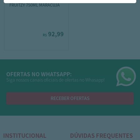
FRUITZY 750ML MARACUJA
92,99
R$
OFERTAS NO WHATSAPP:
Siga nossos canais oficiais de ofertas no Whasapp!
RECEBER OFERTAS
INSTITUCIONAL
DÚVIDAS FREQUENTES