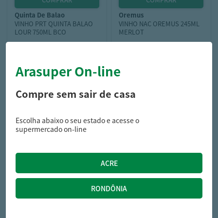
quinta de balao
oremus
VINHO PRT QUINTA BALAO
VINHO NAC OREMUS 245ML
LOUR 750ML BCO
MERLOT
Arasuper On-line
89,49
18,95
R$
R$
Compre sem sair de casa
Escolha abaixo o seu estado e acesse o
supermercado on-line
casal garcia
BEB MISTA CASAL GARCIA