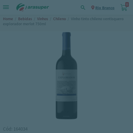
0
Rio Branco
Home
/
Bebidas
/
Vinhos
/
Chileno
/
Vinho tinto chileno ventisquero
explorador merlot 750ml
Cód: 164034