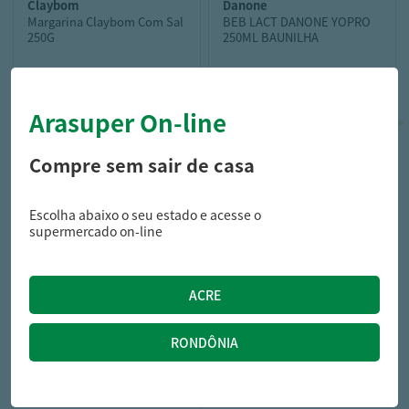
claybom
danone
Margarina Claybom Com Sal
BEB LACT DANONE YOPRO
250G
250ML BAUNILHA
Arasuper On-line
7,99
4,99
R$
R$
9,59
R$
Compre sem sair de casa
Escolha abaixo o seu estado e acesse o
supermercado on-line
seara
ISCA FGO EMP SEARA 900G