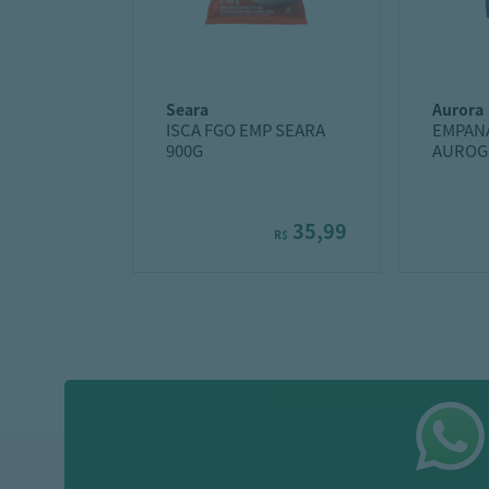
seara
aurora
ISCA FGO EMP SEARA
EMPAN
900G
AUROGG
QJO
35,99
R$