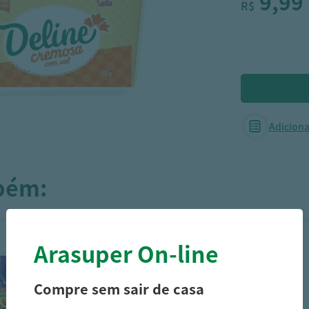
9,99
R$
Adicionar
mbém:
Arasuper On-line
Compre sem sair de casa