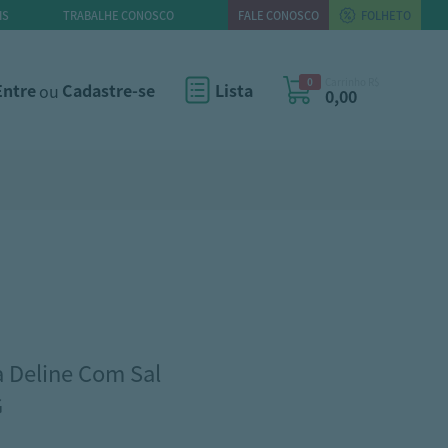
IS
TRABALHE CONOSCO
FALE CONOSCO
FOLHETO
0
Carrinho R$
Entre
ou
Cadastre-se
Lista
0,00
 Deline Com Sal
G