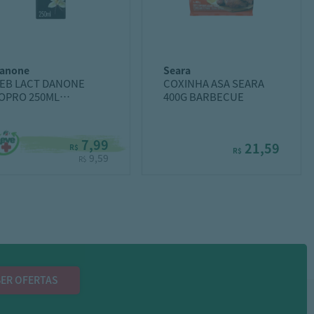
danone
seara
EB LACT DANONE
COXINHA ASA SEARA
OPRO 250ML
400G BARBECUE
AUNILHA
7,99
21,59
R$
R$
9,59
R$
ER OFERTAS