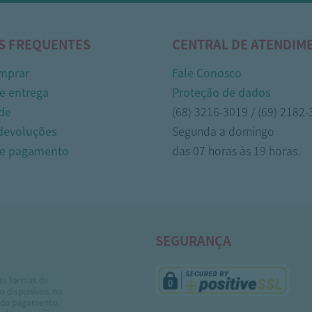
S FREQUENTES
CENTRAL DE ATENDIM
mprar
Fale Conosco
e entrega
Proteção de dados
de
(68) 3216-3019 / (69) 2182
 devoluções
Segunda a domingo
de pagamento
das 07 horas às 19 horas.
SEGURANÇA
as formas de
 disponíveis no
do pagamento,