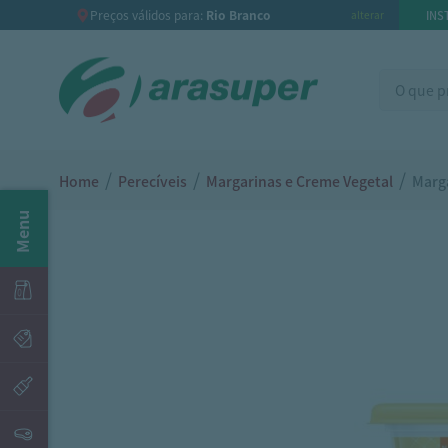
Preços válidos para:
Rio Branco
INS
alterar
/
/
/
Home
Perecíveis
Margarinas e Creme Vegetal
Marga
Menu