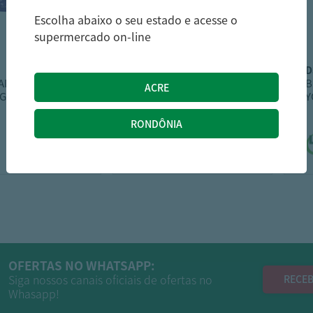
Escolha abaixo o seu estado e acesse o
supermercado on-line
sadia
ADO FRANGO
BATATA PRÉ-FRITA
B
ETS 275G KIDS
SADIA FININHAS CONG
Y
400G
B
8,99
10,59
R$
R$
9,79
R$
OFERTAS NO WHATSAPP:
Siga nossos canais oficiais de ofertas no
RECEB
Whasapp!